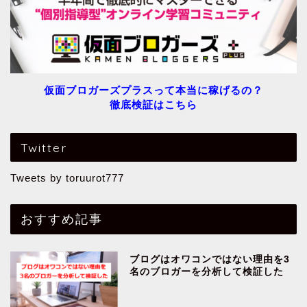
仮面ブロガーズプラスって本当に稼げるの？
徹底検証はこちら
Twitter
Tweets by toruurot777
おすすめ記事
ブログはオワコンではない理由を3
名のブロガーを分析して検証した