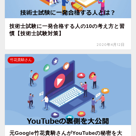
技術士試験に一発合格する人の10の考え方と習
慣【技術士試験対策】
2020年4月12日
竹花貴騎さん
元Google竹花貴騎さんがYouTubeの秘密を大