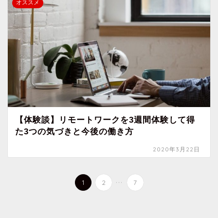
オススメ
【体験談】リモートワークを3週間体験して得
た3つの気づきと今後の働き方
2020年3月22日
...
1
2
7